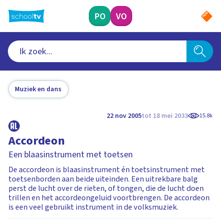
Ga
naar
PO
VO
hoofdinhoud
Muziek en dans
22 nov 2005
tot 18 mei 2033
15.8k
Accordeon
Een blaasinstrument met toetsen
De accordeon is blaasinstrument én toetsinstrument met
toetsenborden aan beide uiteinden. Een uitrekbare balg
perst de lucht over de rieten, of tongen, die de lucht doen
trillen en het accordeongeluid voortbrengen. De accordeon
is een veel gebruikt instrument in de volksmuziek.