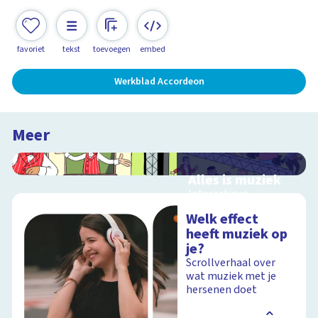
favoriet
tekst
toevoegen
embed
Werkblad Accordeon
Meer
Alles is muziek
Interactieve
schoolplaat over
Welk effect
muziekinstrumenten
heeft muziek op
en muziekstijlen
je?
Scrollverhaal over
wat muziek met je
hersenen doet
Schoolplaat