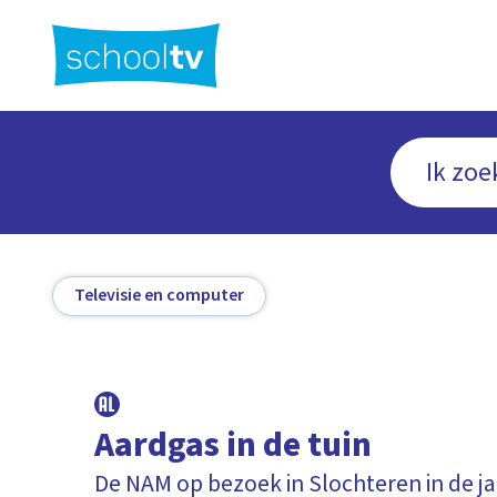
Ga
naar
hoofdinhoud
Televisie en computer
Aardgas in de tuin
De NAM op bezoek in Slochteren in de j