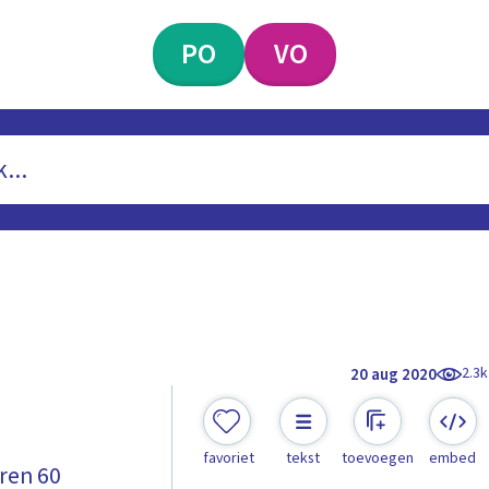
PO
VO
2.3k
20 aug 2020
favoriet
tekst
toevoegen
embed
aren 60