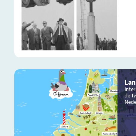
Lan
Inter
de tw
Nede