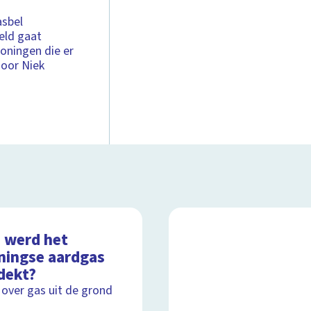
asbel
eld gaat
roningen die er
oor Niek
 werd het
ningse aardgas
dekt?
 over gas uit de grond