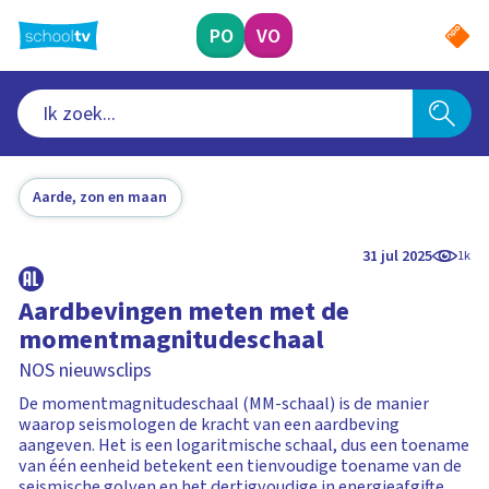
Ga
naar
PO
VO
hoofdinhoud
Aarde, zon en maan
31 jul 2025
1k
Aardbevingen meten met de
momentmagnitudeschaal
NOS nieuwsclips
De momentmagnitudeschaal (MM-schaal) is de manier
waarop seismologen de kracht van een aardbeving
aangeven. Het is een logaritmische schaal, dus een toename
van één eenheid betekent een tienvoudige toename van de
seismische golven en het dertigvoudige in energieafgifte.