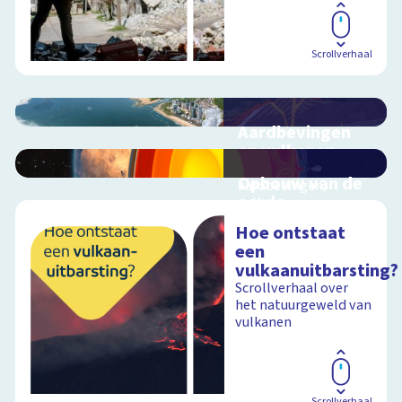
Scrollverhaal
Aardbevingen
en vulkanen
Hoe ontstaan
Opbouw van de
aardbevingen,
aarde
vulkanen en
tsunami's?
Interactieve
Hoe ontstaat
schoolplaat over
een
aardlagen
vulkaanuitbarsting?
Scrollverhaal over
Schoolplaat
het natuurgeweld van
vulkanen
Schoolplaat
Scrollverhaal