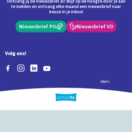
Ontvang jij de nieuwsbrief al? Blijf op de hoogte door je aan
te melden en ontvang elke maand een nieuwsbrief naar
keuze in je inbox!
Nieuwsbrief PO
Nieuwsbrief VO
Volg ons!
Extra's
Schooltv biedt meer
Quiz
Schoolplaat
Tijd