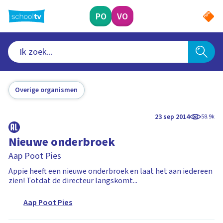
Ga
naar
PO
VO
hoofdinhoud
Overige organismen
23 sep 2014
58.9k
Nieuwe onderbroek
Aap Poot Pies
Appie heeft een nieuwe onderbroek en laat het aan iedereen
zien! Totdat de directeur langskomt...
Aap Poot Pies