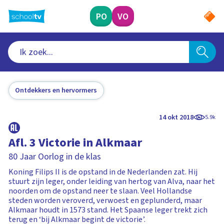
Ga
naar
PO
VO
hoofdinhoud
Ontdekkers en hervormers
14 okt 2018
5.9k
Afl. 3 Victorie in Alkmaar
80 Jaar Oorlog in de klas
Koning Filips II is de opstand in de Nederlanden zat. Hij
stuurt zijn leger, onder leiding van hertog van Alva, naar het
noorden om de opstand neer te slaan. Veel Hollandse
steden worden veroverd, verwoest en geplunderd, maar
Alkmaar houdt in 1573 stand. Het Spaanse leger trekt zich
terug en ‘bij Alkmaar begint de victorie’.