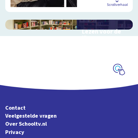
Scrollverhaal
Lezen voor de
lijst
Hulp bij het
uitzoeken van een
boek voor de leeslijst
Schoolplaat
Contact
Veelgestelde vragen
Over Schooltv.nl
Privacy