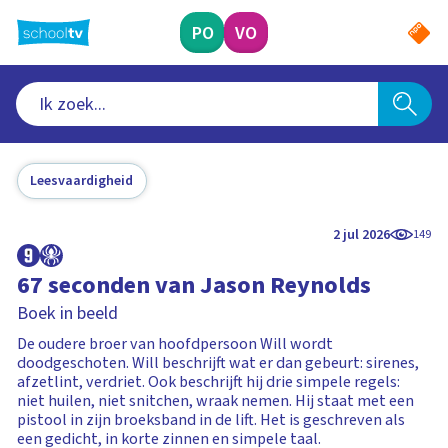
Ga
naar
PO
VO
hoofdinhoud
Leesvaardigheid
2 jul 2026
149
67 seconden van Jason Reynolds
Boek in beeld
De oudere broer van hoofdpersoon Will wordt
doodgeschoten. Will beschrijft wat er dan gebeurt: sirenes,
afzetlint, verdriet. Ook beschrijft hij drie simpele regels:
niet huilen, niet snitchen, wraak nemen. Hij staat met een
pistool in zijn broeksband in de lift. Het is geschreven als
een gedicht, in korte zinnen en simpele taal.