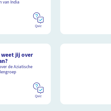
n van India
Quiz
weet jij over
an?
over de Aziatische
dengroep
Quiz