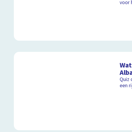
voor
Wat 
Alb
Quiz 
een r