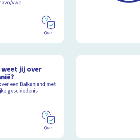
 havo/vwo
Quiz
weet jij over
anië?
over een Balkanland met
ijke geschiedenis
Quiz