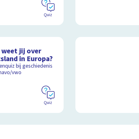
Quiz
weet jij over
tsland in Europa?
nquiz bij geschiedenis
 havo/vwo
Quiz