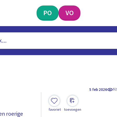
PO
VO
52
5 feb 2026
favoriet
toevoegen
en roerige