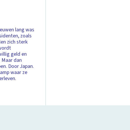
 eeuwen lang was
sidenten, zoals
len zich sterk
wordt
illig geld en
. Maar dan
pen. Door Japan.
nkamp waar ze
erleven.