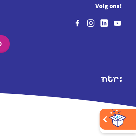
Volg ons!
O
Extra's