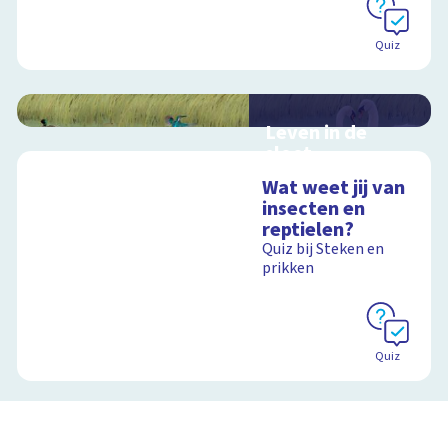
Quiz
Leven in de
sloot
Interactieve
Wat weet jij van
schoolplaat over het
insecten en
slootleven
reptielen?
Quiz bij Steken en
prikken
Schoolplaat
Quiz