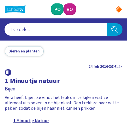
Ga
naar
PO
VO
hoofdinhoud
Dieren en planten
24 feb 2016
11.2k
1 Minuutje natuur
Bijen
Vera heeft bijen. Ze vindt het leuk om te kijken wat ze
allemaal uitspoken in de bijenkast. Dan trekt ze haar witte
pak en zodat de bijen haar niet kunnen prikken.
1 Minuutje Natuur