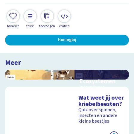
favoriet
tekst
toevoegen
embed
Honingbij
Meer
Ecosystemen
Interactieve
schoolplaat over de
Wat weet jij over
Veluwe
kriebelbeesten?
Quiz over spinnen,
insecten en andere
kleine beestjes
Schoolplaat