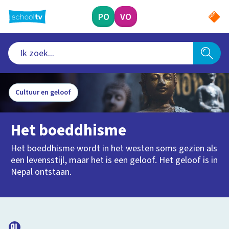
Ga
naar
PO
VO
hoofdinhoud
Cultuur en geloof
Het boeddhisme
Het boeddhisme wordt in het westen soms gezien als
een levensstijl, maar het is een geloof. Het geloof is in
Nepal ontstaan.
1:30