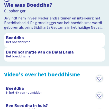
Wie was Boeddha?
Clipphanger
Je vindt hem in veel Nederlandse tuinen en interieurs: het
Boeddhabeeld. De grondlegger van het boeddhisme wordt
geboren als prins Siddharta Gautama in het huidige Nepal.
2:05
Hij wordt monnik en bereikt verlichting door 49 dagen te
mediteren onder een boom.
Boeddha
Het boeddhisme
2:23
De reïncarnatie van de Dalai Lama
Het boeddhisme
Video's over het boeddhisme
5:24
Boeddha
In het rijk van het midden
4:35
Een Boeddha in huis?