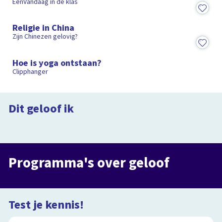
EenVandaag in de klas
5:28
Religie in China
Zijn Chinezen gelovig?
1:25
Hoe is yoga ontstaan?
Clipphanger
Dit Geloof Ik
Dawoe is boeddhist
Dit Geloof Ik
Dit geloof ik
7:42
Willemijn en Dawoe in gesprek
7:39
Dit Geloof Ik
Oh, mijn hemel
Programma's over geloof
Programma
Programma
Test je kennis!