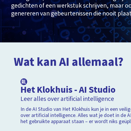
gedichten of een werkstuk schrijven, maar o
genereren van gebeurtenissen die nooit pla
Wat kan AI allemaal?
Het Klokhuis - AI Studio
Leer alles over artificial intelligence
In de AI Studio van Het Klokhuis kun je in een veil
over artificial intelligence. Alles wat je doet in de A
het gebruikte apparaat staan – er wordt niks geüpl
opgeslagen.