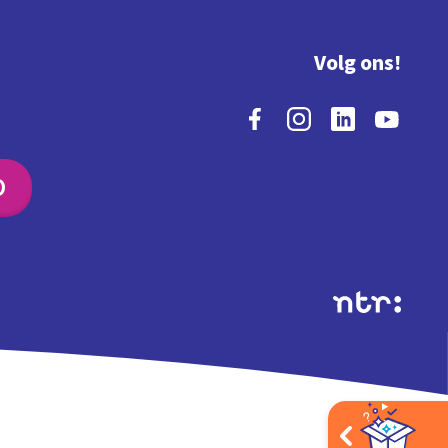
Volg ons!
O
Extra's