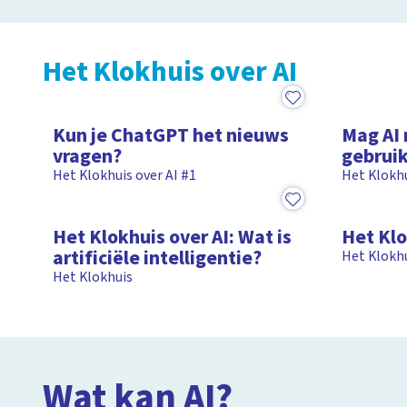
Het Klokhuis over AI
6:54
5:13
Kun je ChatGPT het nieuws
Mag AI 
vragen?
gebrui
Het Klokhuis over AI #1
Het Klokhu
15:41
15:34
Het Klokhuis over AI: Wat is
Het Klo
artificiële intelligentie?
Het Klokh
Het Klokhuis
Wat kan AI?