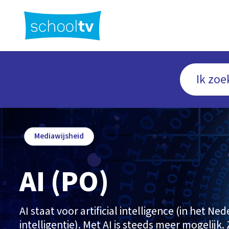
Ga
naar
hoofdinhoud
Mediawijsheid
AI (PO)
AI staat voor artificial intelligence (in het N
intelligentie). Met AI is steeds meer mogelijk.