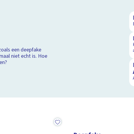
zoals een deepfake
maal niet echt is. Hoe
ken?
20:16