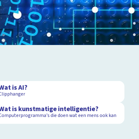
1:28
Wat is AI?
Clipphanger
1:24
Wat is kunstmatige intelligentie?
Computerprogramma's die doen wat een mens ook kan