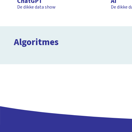
ChatGPT
AI
De dikke data show
De dikke 
Wat is een algoritme?
Algoritmes
Clipphanger