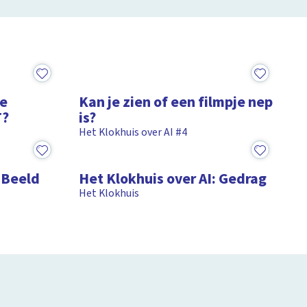
6:59
te
Kan je zien of een filmpje nep
T?
is?
Het Klokhuis over AI #4
15:58
: Beeld
Het Klokhuis over AI: Gedrag
Het Klokhuis