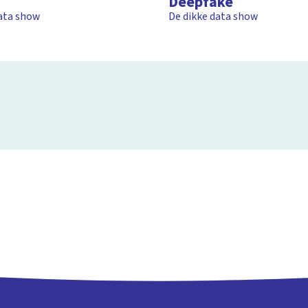
Deepfake
data show
De dikke data show
TikTok
De dikke data show
1:19