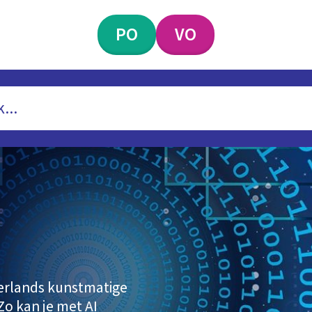
PO
VO
ederlands kunstmatige
 Zo kan je met AI