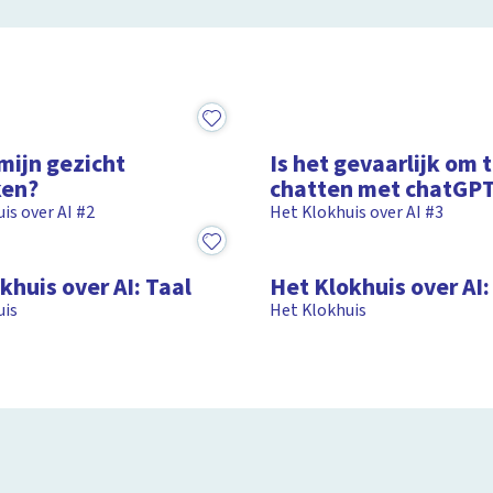
5:37
mijn gezicht
Is het gevaarlijk om 
ken?
chatten met chatGP
is over AI #2
Het Klokhuis over AI #3
15:43
khuis over AI: Taal
Het Klokhuis over AI
uis
Het Klokhuis