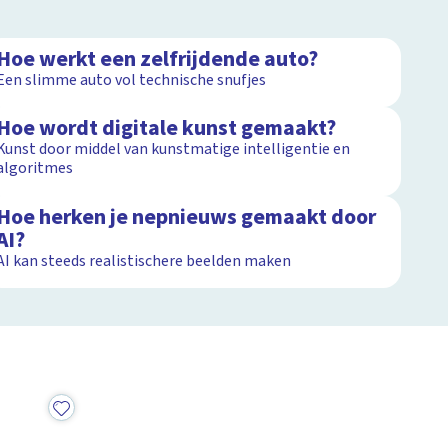
3:28
Hoe werkt een zelfrijdende auto?
Een slimme auto vol technische snufjes
2:57
Hoe wordt digitale kunst gemaakt?
Kunst door middel van kunstmatige intelligentie en
algoritmes
1:31
Hoe herken je nepnieuws gemaakt door
AI?
AI kan steeds realistischere beelden maken