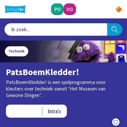
Ga
naar
PO
VO
hoofdinhoud
Techniek
PatsBoemKledder!
PatsBoemKledder! is een spelprogramma voor
kleuters over techniek vanuit ‘Het Museum van
Gewone Dingen’.
Type videos
Afleveringen
Extra's
17:14