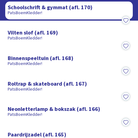
Schoolschrift & gymmat (afl. 170)
PatsBoemKledder!
17:17
Vilten slof (afl. 169)
PatsBoemKledder!
18:01
Binnenspeeltuin (afl. 168)
PatsBoemKledder!
17:34
Roltrap & skateboard (afl. 167)
PatsBoemKledder!
18:16
Neonletterlamp & bokszak (afl. 166)
PatsBoemKledder!
18:10
Paardrijzadel (afl. 165)