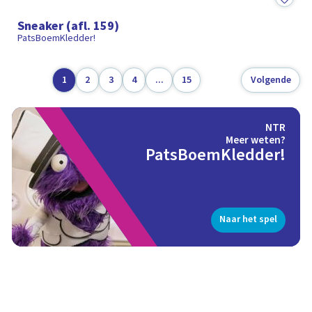
18:16
Sneaker (afl. 159)
PatsBoemKledder!
1
2
3
4
...
15
Volgende
NTR
Meer weten?
PatsBoemKledder!
Naar het spel