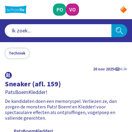
Ga
naar
PO
VO
hoofdinhoud
Techniek
20 nov 2025
1.2k
Sneaker (afl. 159)
PatsBoemKledder!
De kandidaten doen een memoryspel. Verliezen ze, dan
zorgen de monsters Pats! Boem! en Kledder! voor
spectaculaire effecten als ontploffingen, vogelpoep en
vallende gewichten.
PatsBoemKledder!