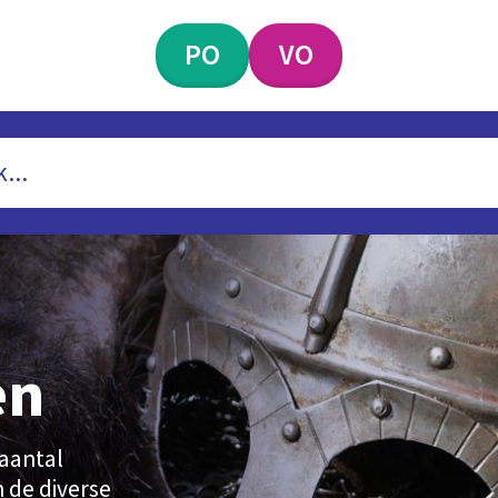
PO
VO
en
aantal
 de diverse