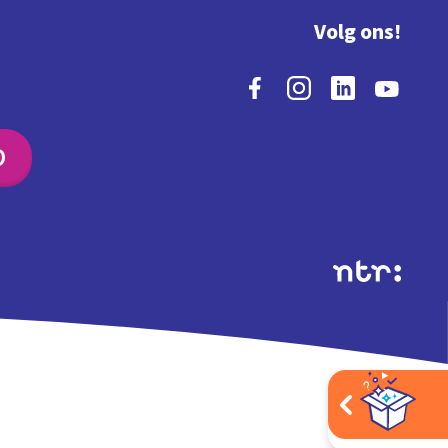
Volg ons!
O
Extra's