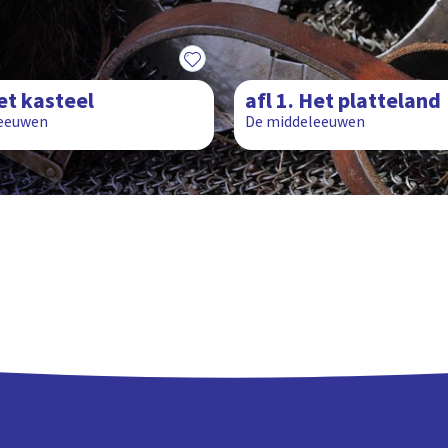
29:00
Het kasteel
afl 1. Het platteland
eeuwen
De middeleeuwen