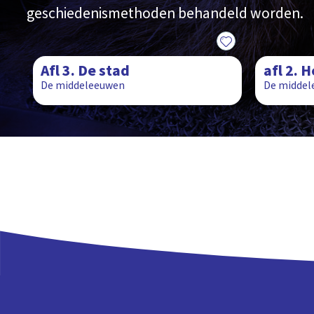
geschiedenismethoden behandeld worden.
29:00
29:00
Afl 3. De stad
afl 2. 
De middeleeuwen
De middel