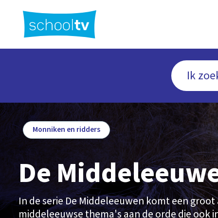
Ga
naar
hoofdinhoud
Monniken en ridders
De Middeleeuw
In de serie De Middeleeuwen komt een groot 
middeleeuwse thema's aan de orde die ook in