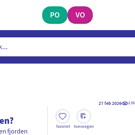
PO
VO
136
27 feb 2026
gen?
favoriet
toevoegen
 en fjorden