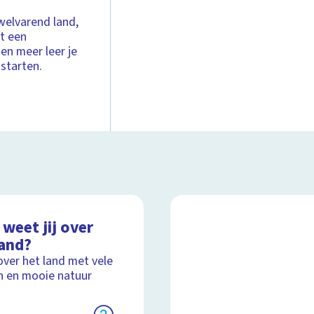
welvarend land,
t een
en meer leer je
 starten.
weet jij over
land?
over het land met vele
 en mooie natuur