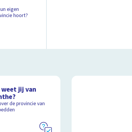
hun eigen
ovincie hoort?
weet jij van
nthe?
over de provincie van
bedden