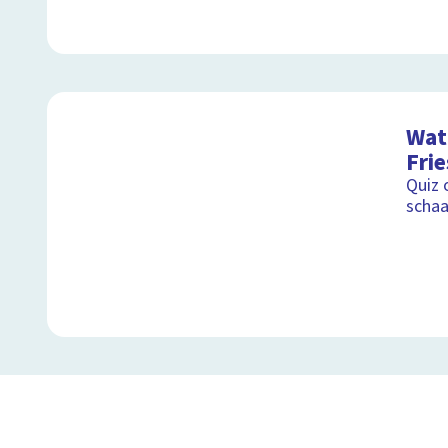
Wat 
Fri
Quiz 
schaa