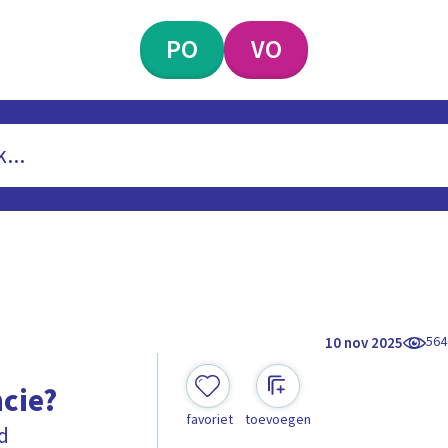
PO
VO
564
10 nov 2025
ncie?
favoriet
toevoegen
nd