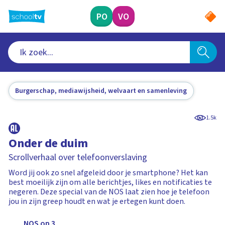
Ga
naar
PO
VO
hoofdinhoud
Burgerschap, mediawijsheid, welvaart en samenleving
1.5k
Onder de duim
Scrollverhaal over telefoonverslaving
Word jij ook zo snel afgeleid door je smartphone? Het kan
best moeilijk zijn om alle berichtjes, likes en notificaties te
negeren. Deze special van de NOS laat zien hoe je telefoon
jou in zijn greep houdt en wat je ertegen kunt doen.
NOS op 3