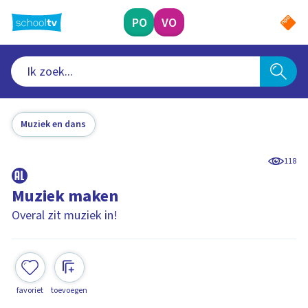
Ga
naar
PO
VO
hoofdinhoud
Muziek en dans
118
Muziek maken
Overal zit muziek in!
favoriet
toevoegen