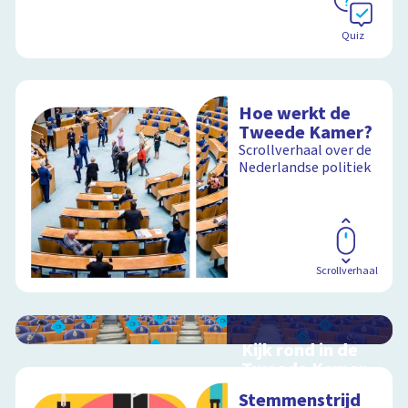
Quiz
Hoe werkt de
Tweede Kamer?
Scrollverhaal over de
Nederlandse politiek
Scrollverhaal
Kijk rond in de
Tweede Kamer
Interactieve
Stemmenstrijd
schoolplaat over de