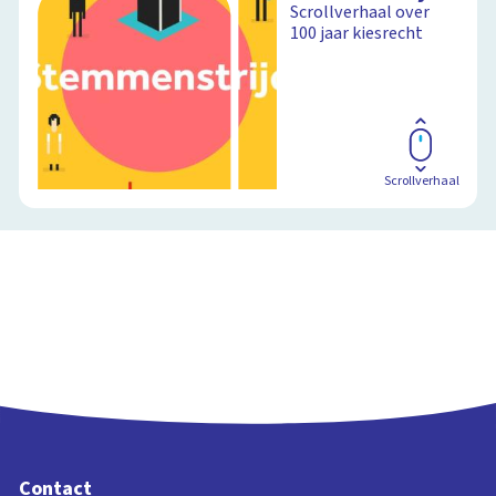
Scrollverhaal over
Nederlandse politiek
100 jaar kiesrecht
en democratie
Schoolplaat
Scrollverhaal
Contact