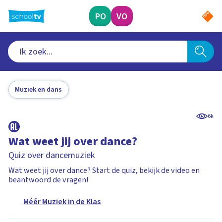
Ga
naar
PO
VO
hoofdinhoud
Muziek en dans
6k
Wat weet jij over dance?
Quiz over dancemuziek
Wat weet jij over dance? Start de quiz, bekijk de video en
beantwoord de vragen!
Méér Muziek in de Klas