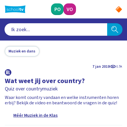
Ga
naar
PO
VO
hoofdinhoud
Muziek en dans
7 jan 2018
1.5k
Wat weet jij over country?
Quiz over countrymuziek
Waar komt country vandaan en welke instrumenten horen
erbij? Bekijk de video en beantwoord de vragen in de quiz!
Méér Muziek in de Klas