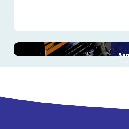
Aan
Inter
de r