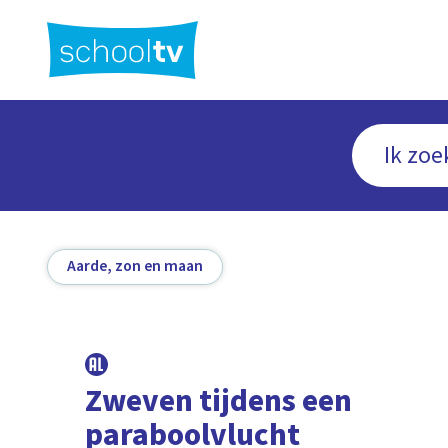
Ga
naar
hoofdinhoud
Aarde, zon en maan
Zweven tijdens een
paraboolvlucht