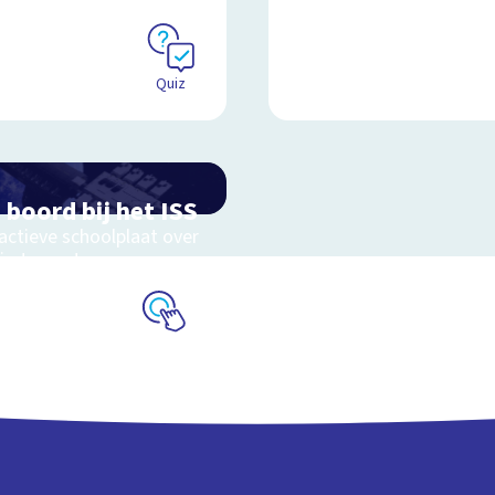
Quiz
 boord bij het ISS
actieve schoolplaat over
uimtevaart
Schoolplaat