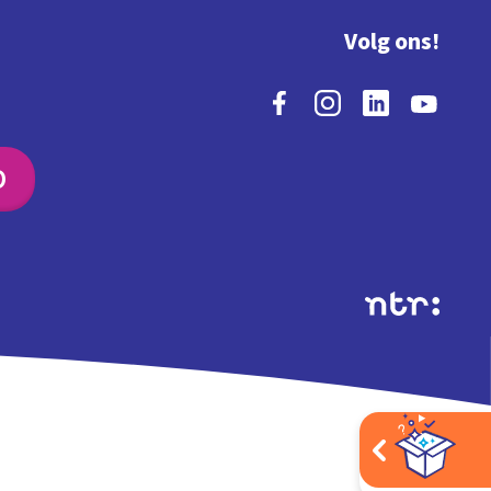
Volg ons!
O
Extra's