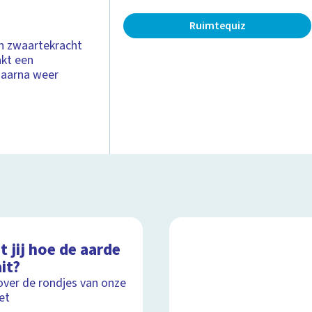
Ruimtequiz
en zwaartekracht
akt een
 daarna weer
 jij hoe de aarde
it?
over de rondjes van onze
et