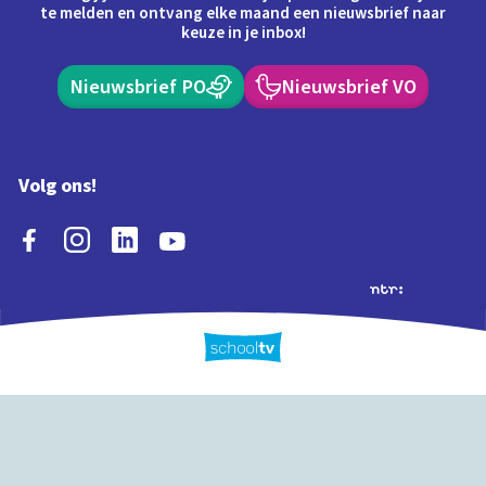
te melden en ontvang elke maand een nieuwsbrief naar
keuze in je inbox!
Nieuwsbrief PO
Nieuwsbrief VO
Volg ons!
Extra's
Schooltv biedt meer
Quiz
Schoolplaat
Tijd
dan video's! Ontdek