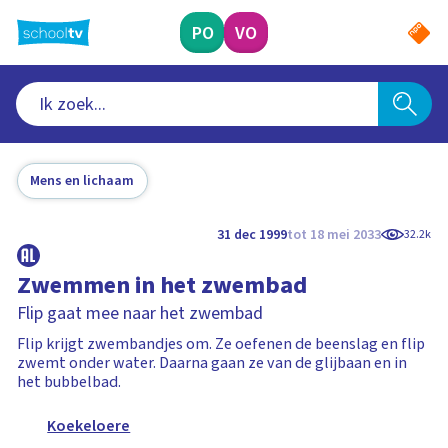
Ga
naar
PO
VO
hoofdinhoud
Mens en lichaam
31 dec 1999
tot 18 mei 2033
32.2k
Zwemmen in het zwembad
Flip gaat mee naar het zwembad
Flip krijgt zwembandjes om. Ze oefenen de beenslag en flip
zwemt onder water. Daarna gaan ze van de glijbaan en in
het bubbelbad.
Koekeloere