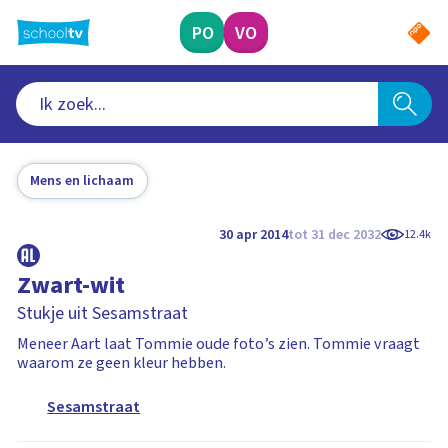
Ga
naar
PO
VO
hoofdinhoud
Mens en lichaam
30 apr 2014
tot 31 dec 2032
12.4k
Zwart-wit
Stukje uit Sesamstraat
Meneer Aart laat Tommie oude foto’s zien. Tommie vraagt
waarom ze geen kleur hebben.
Sesamstraat