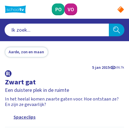
Ga
naar
PO
VO
hoofdinhoud
Aarde, zon en maan
5 jan 2015
36.7k
Zwart gat
Een duistere plek in de ruimte
In het heelal komen zwarte gaten voor. Hoe ontstaan ze?
En zijn ze gevaarlijk?
Spaceclips