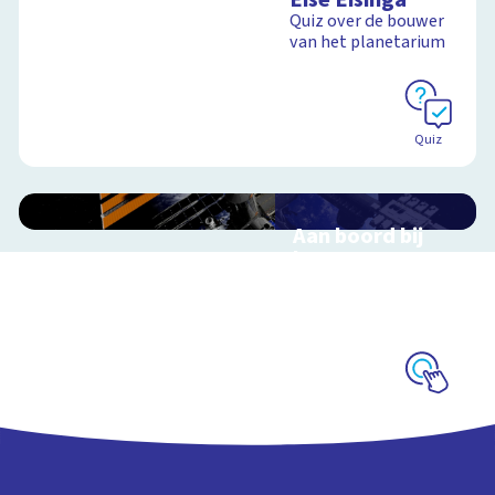
Quiz over de bouwer
van het planetarium
Quiz
Aan boord bij
het ISS
Interactieve
schoolplaat over de
ruimtevaart
Schoolplaat