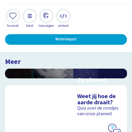
favoriet
tekst
toevoegen
embed
Ruimtequiz
Meer
De planeet
aarde en haar
satelliet, de
Weet jij hoe de
maan
aarde draait?
Interactieve
Quiz over de rondjes
schoolplaat voorbij
van onze planeet
de dampkring