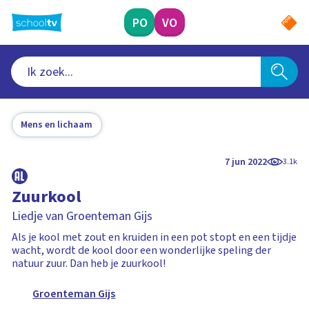
Ga
naar
PO
VO
hoofdinhoud
Mens en lichaam
7 jun 2022
3.1k
Zuurkool
Liedje van Groenteman Gijs
Als je kool met zout en kruiden in een pot stopt en een tijdje
wacht, wordt de kool door een wonderlijke speling der
natuur zuur. Dan heb je zuurkool!
Groenteman Gijs