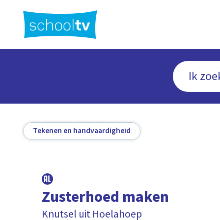
Ga
naar
hoofdinhoud
Tekenen en handvaardigheid
Zusterhoed maken
Knutsel uit Hoelahoep