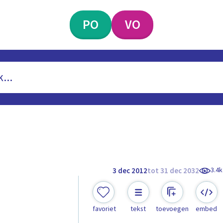
PO
VO
3.4k
3 dec 2012
tot 31 dec 2032
favoriet
tekst
toevoegen
embed