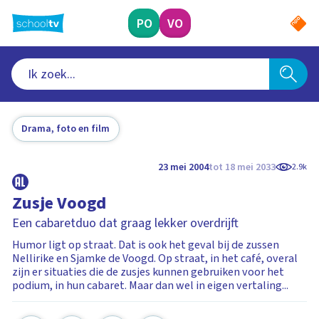
Ga
naar
PO
VO
hoofdinhoud
Drama, foto en film
23 mei 2004
tot 18 mei 2033
2.9k
Zusje Voogd
Een cabaretduo dat graag lekker overdrijft
Humor ligt op straat. Dat is ook het geval bij de zussen
Nellirike en Sjamke de Voogd. Op straat, in het café, overal
zijn er situaties die de zusjes kunnen gebruiken voor het
podium, in hun cabaret. Maar dan wel in eigen vertaling...