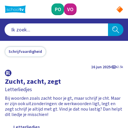
Ga
naar
PO
VO
hoofdinhoud
Schrijfvaardigheid
16 jun 2025
2.5k
Zucht, zacht, zegt
Letterliedjes
Bij woorden zoals zacht hoor je gt, maar schrijf je cht. Maar
er zijn ook uitzonderingen: de werkwoorden ligt, legt en
zegt schrijf je altijd met gt. Vind je dat nou lastig? Dan helpt
dit liedje je misschien!
Letterliedjes