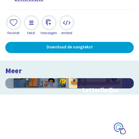
favoriet
tekst
toevoegen
embed
Download de songtekst
Meer
Letterliedjes
oefenspel
Oefen met de
woorden en klanken
uit Letterliedjes
Schoolplaat