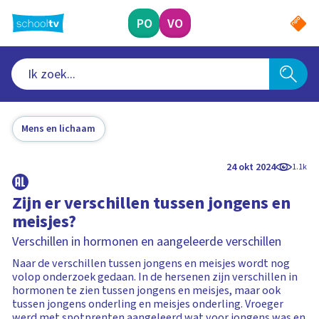
Ga
naar
PO
VO
hoofdinhoud
Mens en lichaam
24 okt 2024
1.1k
Zijn er verschillen tussen jongens en
meisjes?
Verschillen in hormonen en aangeleerde verschillen
Naar de verschillen tussen jongens en meisjes wordt nog
volop onderzoek gedaan. In de hersenen zijn verschillen in
hormonen te zien tussen jongens en meisjes, maar ook
tussen jongens onderling en meisjes onderling. Vroeger
werd met spotprenten aangeleerd wat voor jongens was en