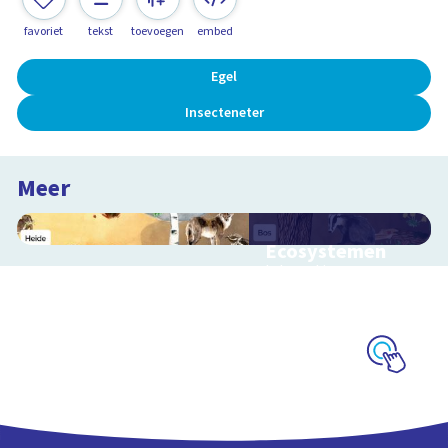
favoriet
tekst
toevoegen
embed
Egel
Insecteneter
Meer
Ecosystemen
Interactieve
schoolplaat over de
Veluwe
Schoolplaat