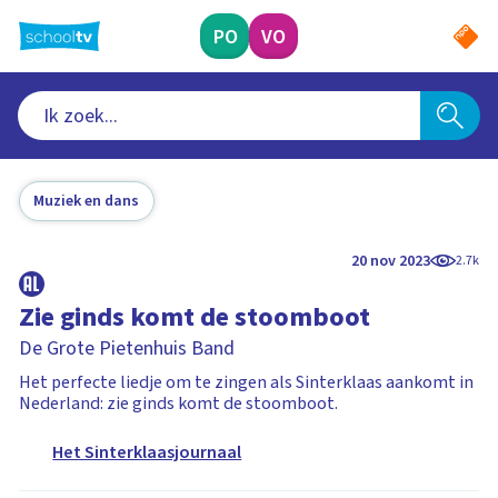
Ga
naar
PO
VO
hoofdinhoud
Muziek en dans
20 nov 2023
2.7k
Zie ginds komt de stoomboot
De Grote Pietenhuis Band
Het perfecte liedje om te zingen als Sinterklaas aankomt in
Nederland: zie ginds komt de stoomboot.
Het Sinterklaasjournaal