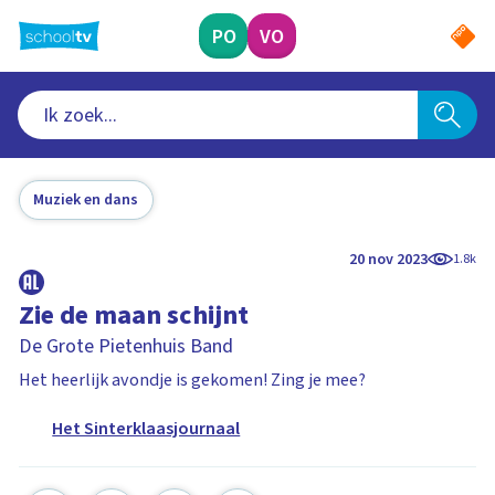
Ga
naar
PO
VO
hoofdinhoud
Muziek en dans
20 nov 2023
1.8k
Zie de maan schijnt
De Grote Pietenhuis Band
Het heerlijk avondje is gekomen! Zing je mee?
Het Sinterklaasjournaal