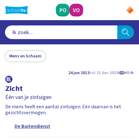
Ga
naar
PO
VO
hoofdinhoud
Mens en lichaam
24 jun 2013
tot 31 dec 2032
65.4k
Zicht
Één van je zintuigen
De mens heeft een aantal zintuigen. Eén daarvan is het
gezichtsvermogen.
De Buitendienst