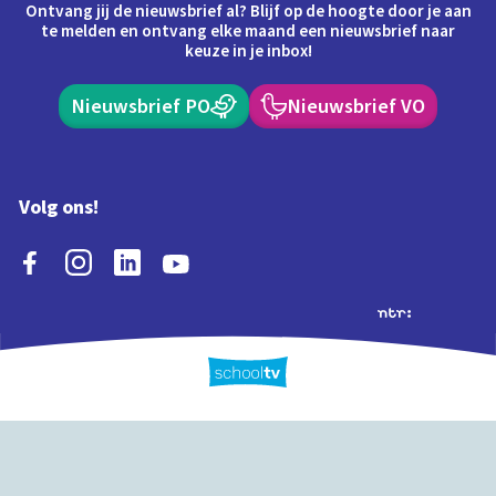
Ontvang jij de nieuwsbrief al? Blijf op de hoogte door je aan
te melden en ontvang elke maand een nieuwsbrief naar
keuze in je inbox!
Nieuwsbrief PO
Nieuwsbrief VO
Volg ons!
Extra's
Schooltv biedt meer
Quiz
Schoolplaat
Tijd