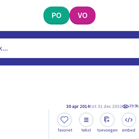
PO
VO
39.9k
30 apr 2014
tot 31 dec 2032
favoriet
tekst
toevoegen
embed