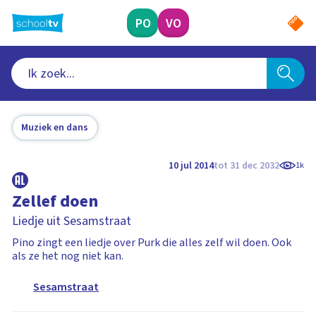
Ga
naar
PO
VO
hoofdinhoud
Muziek en dans
10 jul 2014
tot 31 dec 2032
1k
Zellef doen
Liedje uit Sesamstraat
Pino zingt een liedje over Purk die alles zelf wil doen. Ook
als ze het nog niet kan.
Sesamstraat