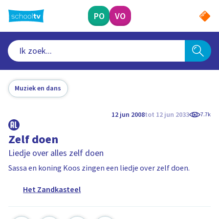
Ga
naar
PO
VO
hoofdinhoud
Muziek en dans
12 jun 2008
tot 12 jun 2033
7.7k
Zelf doen
Liedje over alles zelf doen
Sassa en koning Koos zingen een liedje over zelf doen.
Het Zandkasteel