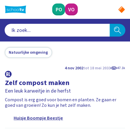
Ga
naar
PO
VO
hoofdinhoud
Natuurlijke omgeving
4 nov 2002
tot 18 mei 2033
47.1k
Zelf compost maken
Een leuk karweitje in de herfst
Compost is erg goed voor bomen en planten. Ze gaan er
goed van groeien! Zo kun je het zelf maken.
Huisje Boompje Beestje