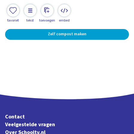
favoriet
tekst
toevoegen
embed
Zelf compost maken
Contact
Veelgestelde vragen
Over Schooltv.nl