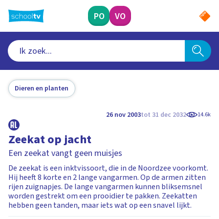
Ga
naar
PO
VO
hoofdinhoud
Dieren en planten
26 nov 2003
tot 31 dec 2032
14.6k
Zeekat op jacht
Een zeekat vangt geen muisjes
De zeekat is een inktvissoort, die in de Noordzee voorkomt.
Hij heeft 8 korte en 2 lange vangarmen. Op de armen zitten
rijen zuignapjes. De lange vangarmen kunnen bliksemsnel
worden gestrekt om een prooidier te pakken. Zeekatten
hebben geen tanden, maar iets wat op een snavel lijkt.