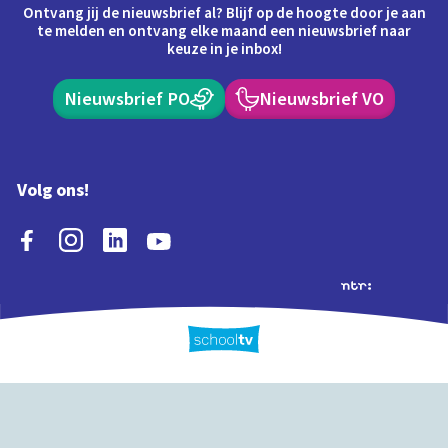
Ontvang jij de nieuwsbrief al? Blijf op de hoogte door je aan
te melden en ontvang elke maand een nieuwsbrief naar
keuze in je inbox!
Nieuwsbrief PO
Nieuwsbrief VO
Volg ons!
Extra's
Schooltv biedt meer
Quiz
Schoolplaat
Tijd