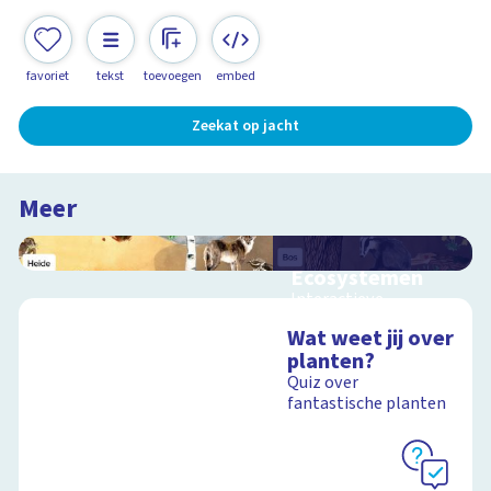
favoriet
tekst
toevoegen
embed
Zeekat op jacht
Meer
Ecosystemen
Interactieve
schoolplaat over de
Wat weet jij over
Veluwe
planten?
Quiz over
fantastische planten
Schoolplaat