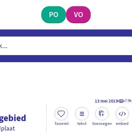
PO
VO
7.9k
13 mei 2019
gebied
favoriet
tekst
toevoegen
embed
dplaat