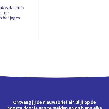
uk is daar om
ar de
a het jagen.
Ontvang jij de nieuwsbrief al? Blijf op de
hoogte door je aan te melden en ontvang elke