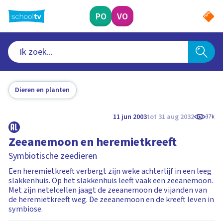
Ga
naar
PO
VO
hoofdinhoud
Dieren en planten
11 jun 2003
tot 31 aug 2032
37k
Zeeanemoon en heremietkreeft
Symbiotische zeedieren
Een heremietkreeft verbergt zijn weke achterlijf in een leeg
slakkenhuis. Op het slakkenhuis leeft vaak een zeeanemoon.
Met zijn netelcellen jaagt de zeeanemoon de vijanden van
de heremietkreeft weg. De zeeanemoon en de kreeft leven in
symbiose.