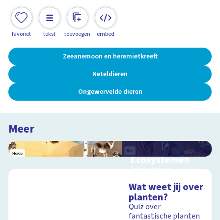
favoriet
tekst
toevoegen
embed
Zeeanemoon en heremietkreeft
Neteldieren
Ongewervelde dieren
Meer
Ecosystemen
Interactieve
schoolplaat over de
Wat weet jij over
Veluwe
planten?
Quiz over
fantastische planten