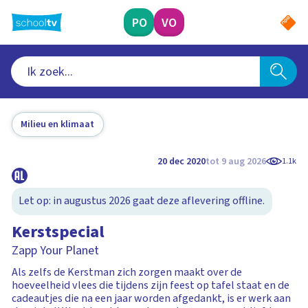
Ga
naar
PO
VO
hoofdinhoud
Milieu en klimaat
20 dec 2020
tot 9 aug 2026
1.1k
Let op: in augustus 2026 gaat deze aflevering offline.
Kerstspecial
Zapp Your Planet
Als zelfs de Kerstman zich zorgen maakt over de
hoeveelheid vlees die tijdens zijn feest op tafel staat en de
cadeautjes die na een jaar worden afgedankt, is er werk aan