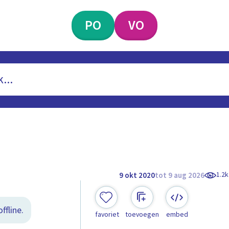
PO
VO
1.2k
9 okt 2020
tot 9 aug 2026
ffline.
favoriet
toevoegen
embed