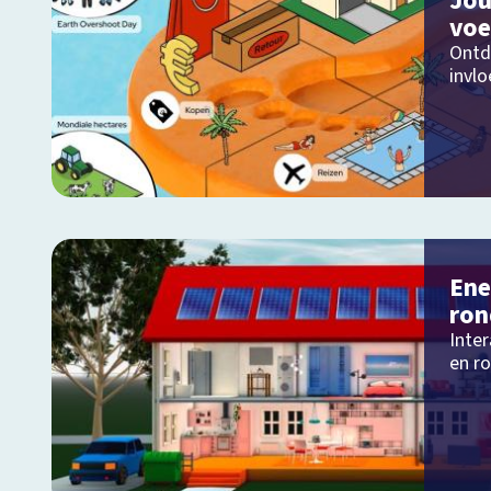
Jou
voe
Ontd
invl
Ene
ron
Inter
en r