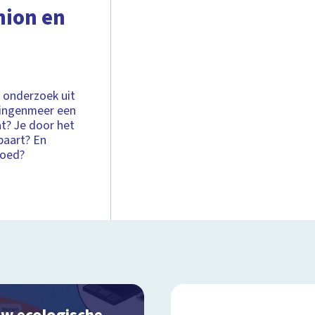
hion en
 onderzoek uit
elingenmeer een
at? Je door het
paart? En
goed?