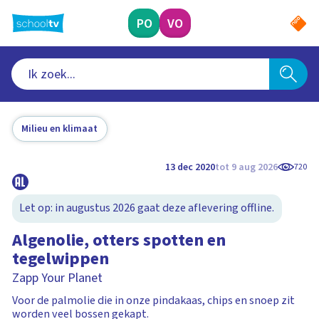
Ga
naar
PO
VO
hoofdinhoud
Milieu en klimaat
13 dec 2020
tot 9 aug 2026
720
Let op: in augustus 2026 gaat deze aflevering offline.
Algenolie, otters spotten en
tegelwippen
Zapp Your Planet
Voor de palmolie die in onze pindakaas, chips en snoep zit
worden veel bossen gekapt.