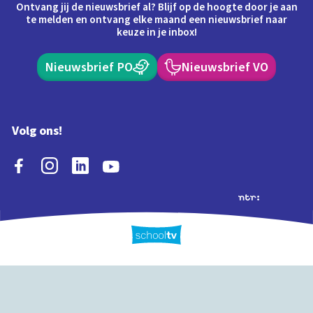
Ontvang jij de nieuwsbrief al? Blijf op de hoogte door je aan
te melden en ontvang elke maand een nieuwsbrief naar
keuze in je inbox!
Nieuwsbrief PO
Nieuwsbrief VO
Volg ons!
Extra's
Schooltv biedt meer
Quiz
Schoolplaat
Tijd