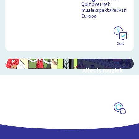
Quiz over het
muziekspektakel van
Europa
Quiz
Alles is muziek
Interactieve
schoolplaat over
muziekinstrumenten
en muziekstijlen
Schoolplaat