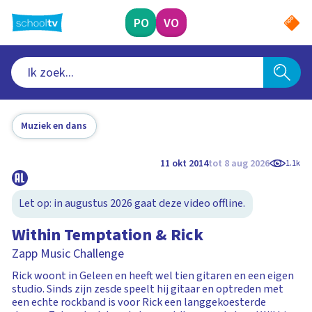
Ga
naar
PO
VO
hoofdinhoud
Muziek en dans
11 okt 2014
tot 8 aug 2026
1.1k
Let op: in augustus 2026 gaat deze video offline.
Within Temptation & Rick
Zapp Music Challenge
Rick woont in Geleen en heeft wel tien gitaren en een eigen
studio. Sinds zijn zesde speelt hij gitaar en optreden met
een echte rockband is voor Rick een langgekoesterde