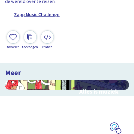
de wereld over te reizen.
Zapp Music Challenge
favoriet
toevoegen
embed
Meer
Alles is muziek
Interactieve
schoolplaat over
muziekinstrumenten
en muziekstijlen