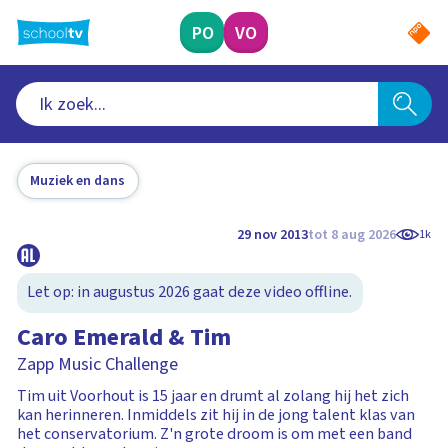
Ga
naar
PO
VO
hoofdinhoud
Muziek en dans
29 nov 2013
tot 8 aug 2026
1k
Let op: in augustus 2026 gaat deze video offline.
Caro Emerald & Tim
Zapp Music Challenge
Tim uit Voorhout is 15 jaar en drumt al zolang hij het zich
kan herinneren. Inmiddels zit hij in de jong talent klas van
het conservatorium. Z'n grote droom is om met een band